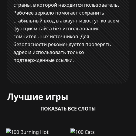
страны, в которой находится пользователь.
Рабочее зеркало помогает сохранить
стабильный вход в аккаунт и доступ ко всем
функциям сайта без использования
сомнительных источников. Для
безопасности рекомендуется проверять
адрес и использовать только
подтвержденные ссылки.
Лучшие игры
ПОКАЗАТЬ ВСЕ СЛОТЫ