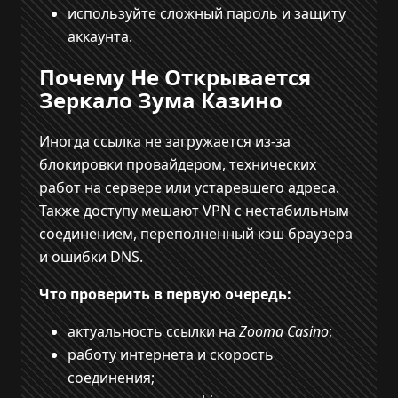
используйте сложный пароль и защиту
аккаунта.
Почему Не Открывается
Зеркало Зума Казино
Иногда ссылка не загружается из-за
блокировки провайдером, технических
работ на сервере или устаревшего адреса.
Также доступу мешают VPN с нестабильным
соединением, переполненный кэш браузера
и ошибки DNS.
Что проверить в первую очередь:
актуальность ссылки на
Zooma Casino
;
работу интернета и скорость
соединения;