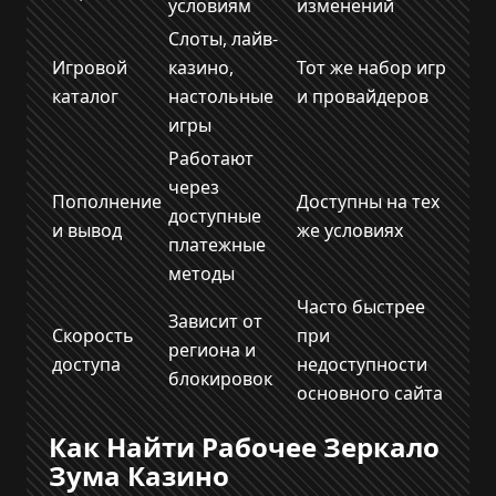
условиям
изменений
Слоты, лайв-
Игровой
казино,
Тот же набор игр
каталог
настольные
и провайдеров
игры
Работают
через
Пополнение
Доступны на тех
доступные
и вывод
же условиях
платежные
методы
Часто быстрее
Зависит от
Скорость
при
региона и
доступа
недоступности
блокировок
основного сайта
Как Найти Рабочее Зеркало
Зума Казино