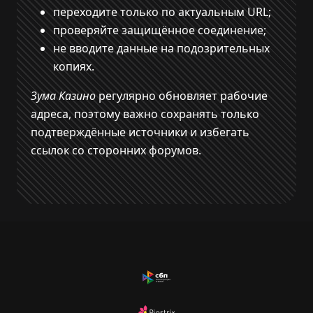
переходите только по актуальным URL;
проверяйте защищённое соединение;
не вводите данные на подозрительных
копиях.
Зума Казино
регулярно обновляет рабочие
адреса, поэтому важно сохранять только
подтверждённые источники и избегать
ссылок со сторонних форумов.