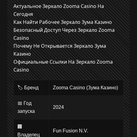
Актуальное Зеркало Zooma Casino На
Сегодня
Как Найти Рабочее Зеркало Зума Казино
Безопасный Доступ Через Зеркало Zooma
Casino
Почему Не Открывается Зеркало Зума
Казино
Официальные Ссылки На Зеркало Zooma
Casino
🏷️ Бренд
Zooma Casino (Зума Казино)
📅 Год
2024
запуска
🏢
Fun Fusion N.V.
Владелец